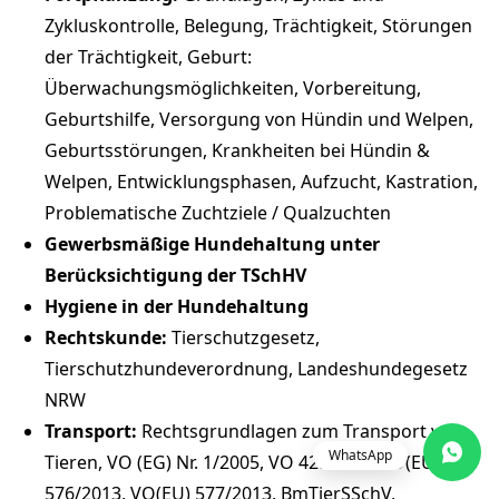
Zykluskontrolle, Belegung, Trächtigkeit, Störungen
der Trächtigkeit, Geburt:
Überwachungsmöglichkeiten, Vorbereitung,
Geburtshilfe, Versorgung von Hündin und Welpen,
Geburtsstörungen, Krankheiten bei Hündin &
Welpen, Entwicklungsphasen, Aufzucht, Kastration,
Problematische Zuchtziele / Qualzuchten
Gewerbsmäßige Hundehaltung unter
Berücksichtigung der TSchHV
Hygiene in der Hundehaltung
Rechtskunde:
Tierschutzgesetz,
Tierschutzhundeverordnung, Landeshundegesetz
NRW
Transport:
Rechtsgrundlagen zum Transport von
WhatsApp
Tieren, VO (EG) Nr. 1/2005, VO 429/2016 VO(EU)
576/2013, VO(EU) 577/2013, BmTierSSchV,